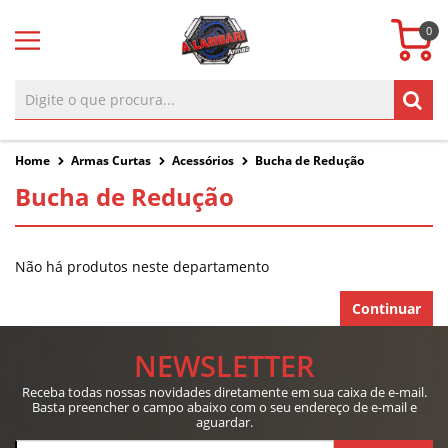
0
Home
Armas Curtas
Acessórios
Bucha de Redução
Bucha de Redução
Não há produtos neste departamento
Continuar
NEWSLETTER
Receba todas nossas novidades diretamente em sua caixa de e-mail.
Basta preencher o campo abaixo com o seu endereço de e-mail e
aguardar.