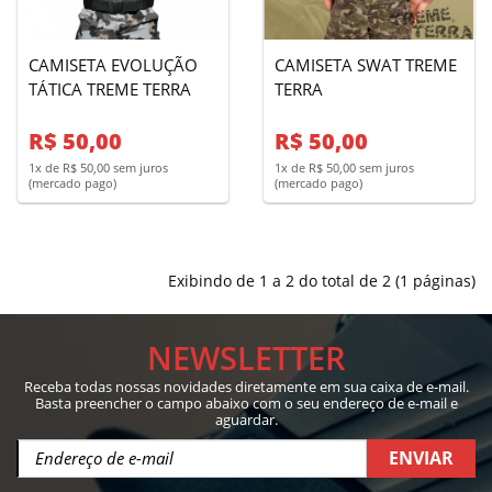
CAMISETA EVOLUÇÃO
CAMISETA SWAT TREME
TÁTICA TREME TERRA
TERRA
R$ 50,00
R$ 50,00
1x de R$ 50,00 sem juros
1x de R$ 50,00 sem juros
(mercado pago)
(mercado pago)
Exibindo de 1 a 2 do total de 2 (1 páginas)
NEWSLETTER
Receba todas nossas novidades diretamente em sua caixa de e-mail.
Basta preencher o campo abaixo com o seu endereço de e-mail e
aguardar.
ENVIAR