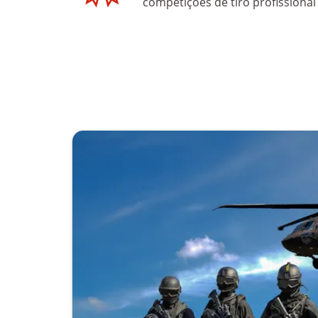
competiçōes de tiro profissiona