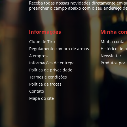
Receba todas nossas novidades diretamente em su
preencher o campo abaixo com o seu endereço de 
Informações
Minha con
Clube de Tiro
Minha conta
Regulamento compra de armas
Histórico de 
A empresa
Newsletter
Informações de entrega
Produtos por
Política de privacidade
Termos e condições
Política de trocas
Contato
Mapa do site