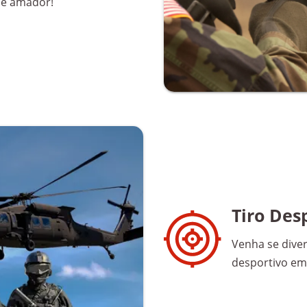
l e amador!
Tiro Des
Venha se divert
desportivo em