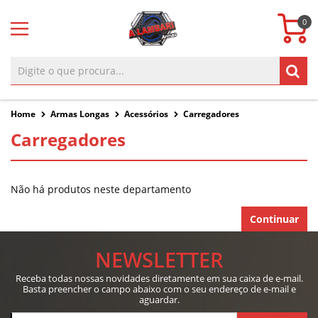
0
Home
Armas Longas
Acessórios
Carregadores
Carregadores
Não há produtos neste departamento
Continuar
NEWSLETTER
Receba todas nossas novidades diretamente em sua caixa de e-mail.
Basta preencher o campo abaixo com o seu endereço de e-mail e
aguardar.