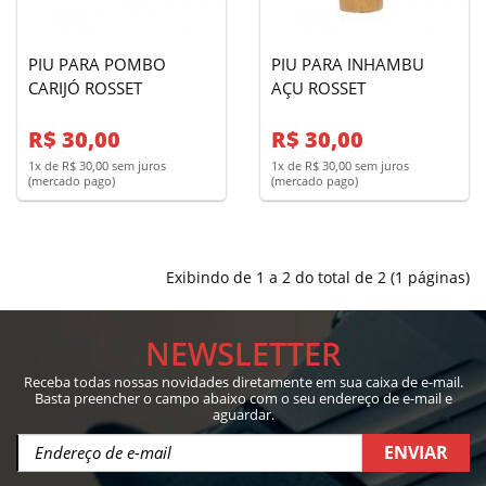
PIU PARA POMBO
PIU PARA INHAMBU
CARIJÓ ROSSET
AÇU ROSSET
R$ 30,00
R$ 30,00
1x de R$ 30,00 sem juros
1x de R$ 30,00 sem juros
(mercado pago)
(mercado pago)
Exibindo de 1 a 2 do total de 2 (1 páginas)
NEWSLETTER
Receba todas nossas novidades diretamente em sua caixa de e-mail.
Basta preencher o campo abaixo com o seu endereço de e-mail e
aguardar.
ENVIAR