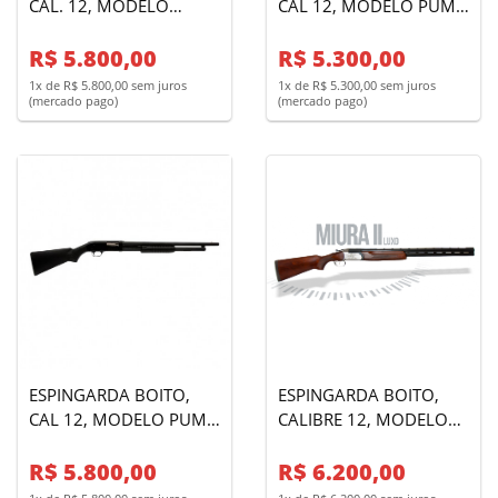
CAL. 12, MODELO
CAL 12, MODELO PUMP
MIURA I - BLOCO
- 7+1TIROS - NYLON
STANDARD
R$ 5.800,00
R$ 5.300,00
1x de R$ 5.800,00 sem juros
1x de R$ 5.300,00 sem juros
(mercado pago)
(mercado pago)
ESPINGARDA BOITO,
ESPINGARDA BOITO,
CAL 12, MODELO PUMP
CALIBRE 12, MODELO
- 7+1TIROS - NYLON
MIÚRA II - BLOCO EM
R$ 5.800,00
INOX - LUXO - 02
R$ 6.200,00
CANOS