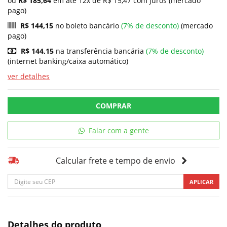
ou
R$ 185,64
em até 12x de R$ 15,47 com juros (mercado
pago)
R$ 144,15
no boleto bancário
(7% de desconto)
(mercado
pago)
R$ 144,15
na transferência bancária
(7% de desconto)
(internet banking/caixa automático)
ver detalhes
COMPRAR
Falar com a gente
Calcular frete e tempo de envio
APLICAR
Detalhes do produto