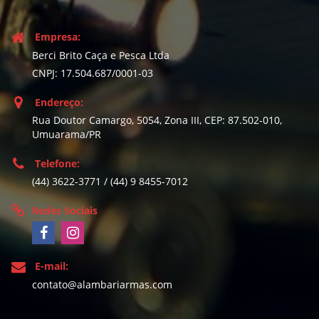
Empresa:
Berci Brito Caça e Pesca Ltda
CNPJ: 17.504.687/0001-03
Endereço:
Rua Doutor Camargo, 5054, Zona III, CEP: 87.502-010,
Umuarama/PR
Telefone:
(44) 3622-3771 / (44) 9 8455-7012
Redes Sociais
E-mail:
contato@alambariarmas.com