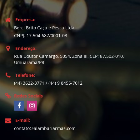
Empresa:
Berci Brito Caça e Pesca Ltda
CNPJ: 17.504.687/0001-03
Endereço:
Rua Doutor Camargo, 5054, Zona III, CEP: 87.502-010,
Umuarama/PR
Telefone:
(44) 3622-3771 / (44) 9 8455-7012
Redes Sociais
E-mail:
contato@alambariarmas.com