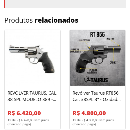
Produtos
relacionados
REVOLVER TAURUS, CAL.
Revólver Taurus RT856
38 SPL MODELO 889 -
Cal. 38SPL 3" - Oxidado
INOX 6 TIROS - MIRA
Fosco - 6 Tiros
REGULÁVEL - 4"
R$ 6.420,00
R$ 4.800,00
1x de R$ 6.420,00 sem juros
1x de R$ 4.800,00 sem juros
(mercado pago)
(mercado pago)