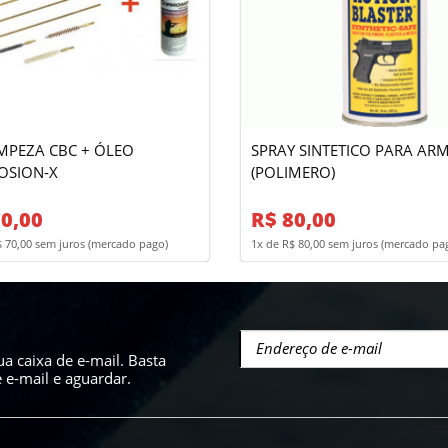
IMPEZA CBC + ÓLEO
SPRAY SINTETICO PARA AR
OSION-X
(POLIMERO)
70,00
R$ 80,00
$ 70,00 sem juros (mercado pago)
1x de R$ 80,00 sem juros (mercado pa
a caixa de e-mail. Basta
e-mail e aguardar.