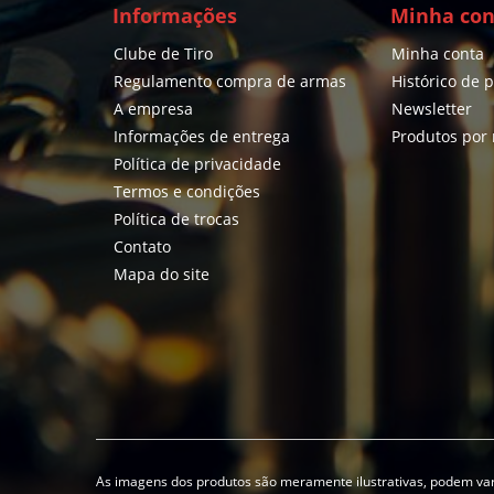
Informações
Minha con
Clube de Tiro
Minha conta
Regulamento compra de armas
Histórico de 
A empresa
Newsletter
Informações de entrega
Produtos por
Política de privacidade
Termos e condições
Política de trocas
Contato
Mapa do site
As imagens dos produtos são meramente ilustrativas, podem var