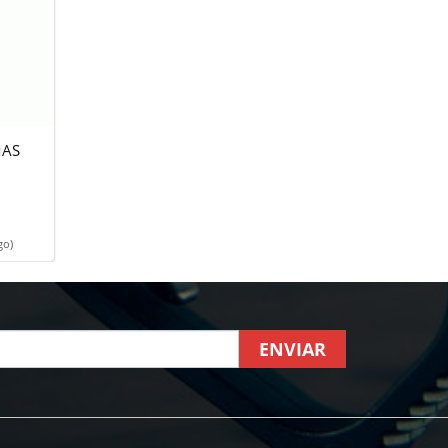
MAS
go)
ENVIAR