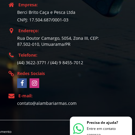
Empresa:
Berci Brito Caça e Pesca Ltda
CNPJ: 17.504.687/0001-03
Endereço:
Rua Doutor Camargo, 5054, Zona III, CEP:
87.502-010, Umuarama/PR
Telefone:
(44) 3622-3771 / (44) 9 8455-7012
Redes Sociais
E-mail:
contato@alambariarmas.com
Precisa de ajuda?
Entre em contato
gamento
conosco