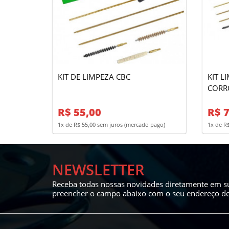
KIT DE LIMPEZA CBC
KIT L
CORR
R$ 55,00
R$ 
1x de R$ 55,00 sem juros (mercado pago)
1x de R
NEWSLETTER
Receba todas nossas novidades diretamente em su
preencher o campo abaixo com o seu endereço de 