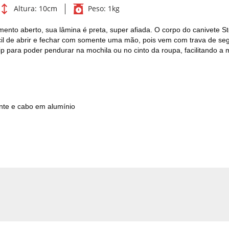
Altura:
10cm
Peso:
1kg
ento aberto, sua lâmina é preta, super afiada. O corpo do canivete S
ácil de abrir e fechar com somente uma mão, pois vem com trava de seg
p para poder pendurar na mochila ou no cinto da roupa, facilitando 
ente e cabo em alumínio