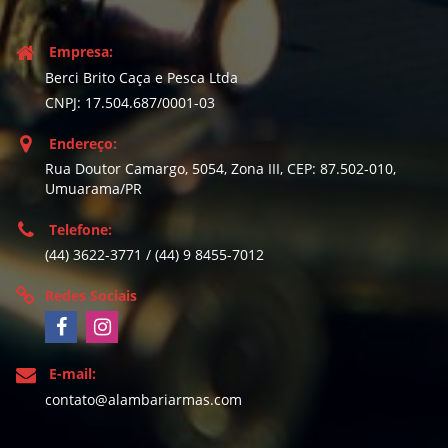
Empresa:
Berci Brito Caça e Pesca Ltda
CNPJ: 17.504.687/0001-03
Endereço:
Rua Doutor Camargo, 5054, Zona III, CEP: 87.502-010,
Umuarama/PR
Telefone:
(44) 3622-3771 / (44) 9 8455-7012
Redes Sociais
E-mail:
contato@alambariarmas.com