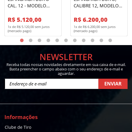
CAL. 12 - MODELO
CALIBRE 12, MODELO
OVER DEFENSE -
MIÚRA II - BLOCO EM
OXIDADA
R$ 5.120,00
INOX - LUXO - 02
R$ 6.200,00
CANOS
1x de R$ 5.120,00 sem juros
1x de R$ 6.200,00 sem juros
(mercado pago)
(mercado pago)
NEWSLETTER
Receba todas nossas novidades diretamente em sua caixa de e-mail.
Basta preencher o campo abaixo com o seu endereço de e-mail e
aguardar.
ENVIAR
Informações
Clube de Tiro