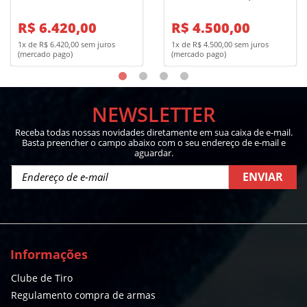
INOX 6 TIROS - MIRA
MODELO RT 85/S - 5
REGULÁVEL - 4"
R$ 6.420,00
TIROS - OXIDADO
R$ 4.500,00
FOSCO
1x de R$ 6.420,00 sem juros
1x de R$ 4.500,00 sem juros
(mercado pago)
(mercado pago)
NEWSLETTER
Receba todas nossas novidades diretamente em sua caixa de e-mail.
Basta preencher o campo abaixo com o seu endereço de e-mail e
aguardar.
ENVIAR
Informações
Clube de Tiro
Regulamento compra de armas