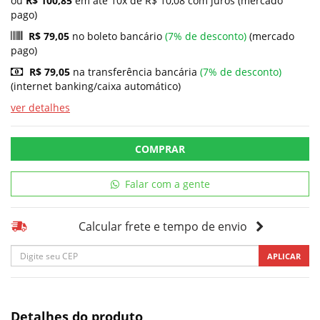
ou
R$ 100,85
em até 10x de R$ 10,08 com juros (mercado
pago)
R$ 79,05
no boleto bancário
(7% de desconto)
(mercado
pago)
R$ 79,05
na transferência bancária
(7% de desconto)
(internet banking/caixa automático)
ver detalhes
COMPRAR
Falar com a gente
Calcular frete e tempo de envio
APLICAR
Detalhes do produto