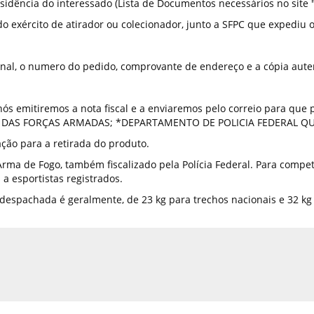
residência do interessado (Lista de Documentos necessários no site
do exército de atirador ou colecionador, junto a SFPC que expediu o 
ginal, o numero do pedido, comprovante de endereço e a cópia aute
 emitiremos a nota fiscal e a enviaremos pelo correio para que p
U DAS FORÇAS ARMADAS; *DEPARTAMENTO DE POLICIA FEDERAL QU
ção para a retirada do produto.
rma de Fogo, também fiscalizado pela Polícia Federal. Para competi
 a esportistas registrados.
pachada é geralmente, de 23 kg para trechos nacionais e 32 kg p