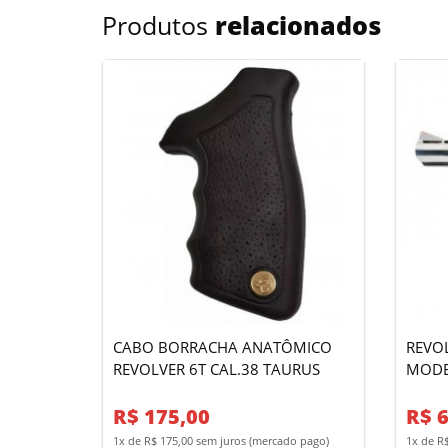
Produtos
relacionados
CABO BORRACHA ANATÔMICO
REVOL
REVOLVER 6T CAL.38 TAURUS
MODELO 
MIRA 
R$ 175,00
R$ 6
1x de R$ 175,00 sem juros (mercado pago)
1x de R