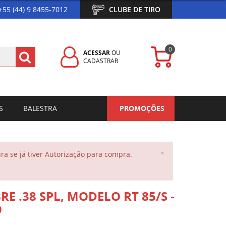
+55 (44) 9 8455-7012
CLUBE DE TIRO
0
ACESSAR
OU
CADASTRAR
S
BALESTRA
PROMOÇÕES
Close
×
a se já tiver Autorização para compra.
E .38 SPL, MODELO RT 85/S -
O