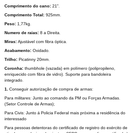
Comprimento do cano:
21".
Comprimento Total:
925mm.
Peso:
1,77kg.
Numero de raias:
8 a Direita.
Miras:
Ajustável com fibra óptica.
Acabamento:
Oxidado.
Trilho:
Picatinny 20mm.
Coronha:
thumbhole (vazada) em polímero (polipropileno,
enriquecido com fibra de vidro). Suporte para bandoleira
integrado.
1.
Conseguir autorização de compra de armas:
Para militares: Junto ao comando da PM ou Forças Armadas.
(Setor Controle de Armas);
Para Civis: Junto á Policia Federal mais próxima a residência do
interessado
Para pessoas detentoras do certificado de registro do exército de