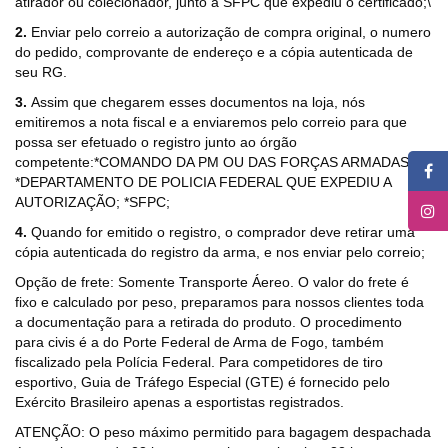
atirador ou colecionador, junto a SFPC que expediu o certificado;\
2.
Enviar pelo correio a autorização de compra original, o numero
do pedido, comprovante de endereço e a cópia autenticada de
seu RG.
3.
Assim que chegarem esses documentos na loja, nós
emitiremos a nota fiscal e a enviaremos pelo correio para que
possa ser efetuado o registro junto ao órgão
competente:*COMANDO DA PM OU DAS FORÇAS ARMADAS;
*DEPARTAMENTO DE POLICIA FEDERAL QUE EXPEDIU A
AUTORIZAÇÃO; *SFPC;
4.
Quando for emitido o registro, o comprador deve retirar uma
cópia autenticada do registro da arma, e nos enviar pelo correio;
Opção de frete: Somente Transporte Áereo. O valor do frete é
fixo e calculado por peso, preparamos para nossos clientes toda
a documentação para a retirada do produto. O procedimento
para civis é a do Porte Federal de Arma de Fogo, também
fiscalizado pela Polícia Federal. Para competidores de tiro
esportivo, Guia de Tráfego Especial (GTE) é fornecido pelo
Exército Brasileiro apenas a esportistas registrados.
ATENÇÃO: O peso máximo permitido para bagagem despachada