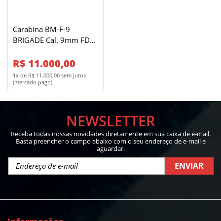
Carabina BM-F-9
BRIGADE Cal. 9mm FDE -
32 Tiros
R$ 11.000,00
1x de R$ 11.000,00 sem juros
(mercado pago)
NEWSLETTER
Receba todas nossas novidades diretamente em sua caixa de e-mail.
Basta preencher o campo abaixo com o seu endereço de e-mail e
aguardar.
ENVIAR