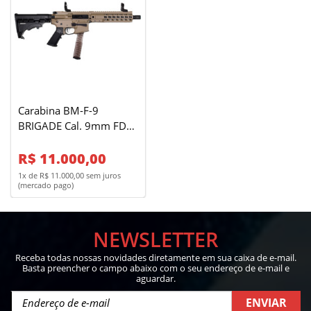
Carabina BM-F-9
BRIGADE Cal. 9mm FDE -
32 Tiros
R$ 11.000,00
1x de R$ 11.000,00 sem juros
(mercado pago)
NEWSLETTER
Receba todas nossas novidades diretamente em sua caixa de e-mail.
Basta preencher o campo abaixo com o seu endereço de e-mail e
aguardar.
ENVIAR