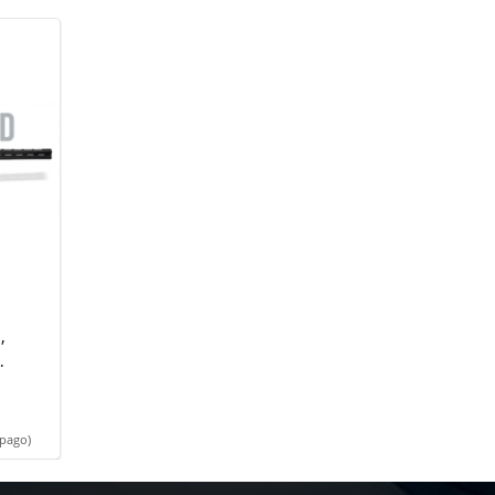
,
 pago)