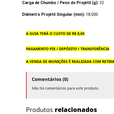
Carga de Chumbo / Peso do Projétil (g):
32
Diâmetro Projétil Singular (mm):
18,500
A GUIA TERÁ O CUSTO DE R$ 8,00
PAGAMENTO PIX / DEPÓSITO / TRANSFERÊNCIA
A VENDA DE MUNIÇÕES É REALIZADA COM RETIR
Comentários (0)
Não há comentários para este produto.
Produtos
relacionados