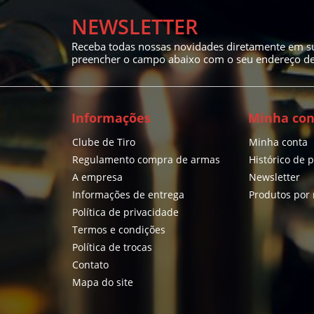
NEWSLETTER
Receba todas nossas novidades diretamente em su
preencher o campo abaixo com o seu endereço de 
Informações
Minha con
Clube de Tiro
Minha conta
Regulamento compra de armas
Histórico de 
A empresa
Newsletter
Informações de entrega
Produtos por
Política de privacidade
Termos e condições
Política de trocas
Contato
Mapa do site