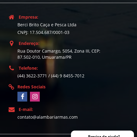
Empresa:
Berci Brito Caça e Pesca Ltda
CNPJ: 17.504.687/0001-03
Endereço:
Rua Doutor Camargo, 5054, Zona III, CEP:
87.502-010, Umuarama/PR
Telefone:
(44) 3622-3771 / (44) 9 8455-7012
Redes Sociais
E-mail:
contato@alambariarmas.com
Precisa de ajuda?