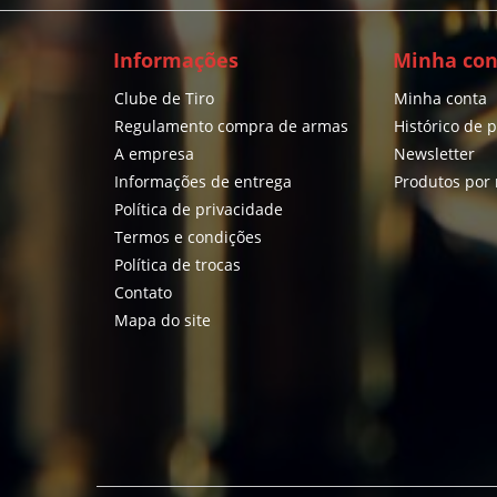
Informações
Minha con
Clube de Tiro
Minha conta
Regulamento compra de armas
Histórico de 
A empresa
Newsletter
Informações de entrega
Produtos por
Política de privacidade
Termos e condições
Política de trocas
Contato
Mapa do site