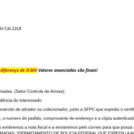
do Cal.22LR
diferença de ICMS!
Valores anunciados são finais!
madas. (Setor Controle de Armas);
idência do interessado
exército de atirador ou colecionador, junto a SFPC que expediu o certif
al, o numero do pedido, comprovante de endereço e a cópia autentica
mitiremos a nota fiscal e a enviaremos pelo correio para que possa s
MADAS; *DEPARTAMENTO DE POLICIA FEDERAL QUE EXPEDIU A A