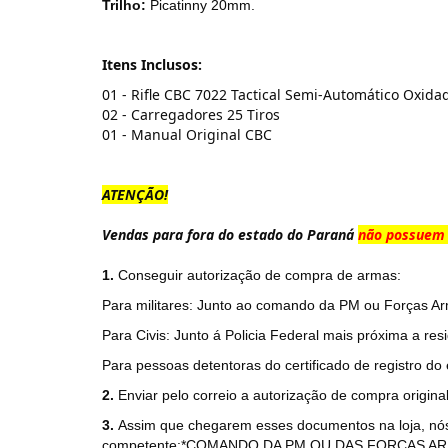
Trilho:
Picatinny 20mm.
Itens Inclusos:
01 - Rifle CBC 7022 Tactical Semi-Automático Oxida
02 - Carregadores 25 Tiros
01 - Manual Original CBC
ATENÇÃO!
Vendas para fora do estado do Paraná
não possuem 
1.
Conseguir autorização de compra de armas:
Para militares: Junto ao comando da PM ou Forças Ar
Para Civis: Junto á Policia Federal mais próxima a res
Para pessoas detentoras do certificado de registro do 
2.
Enviar pelo correio a autorização de compra origin
3.
Assim que chegarem esses documentos na loja, nós e
competente:*COMANDO DA PM OU DAS FORÇAS AR