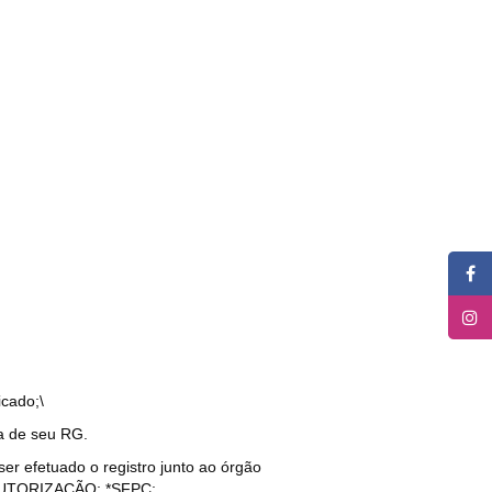
icado;\
da de seu RG.
er efetuado o registro junto ao órgão
UTORIZAÇÃO; *SFPC;